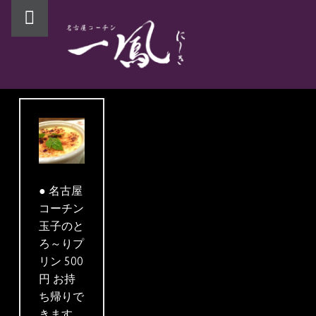
PRIMARY MENU
● 名古屋
コーチン
玉子のと
ろ～りプ
リン 500
円 お持
ち帰りで
きます。