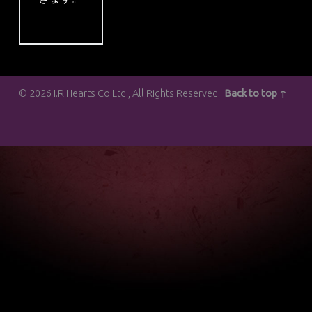
© 2026 I.R.Hearts Co.Ltd., All Rights Reserved |
Back to top ↑